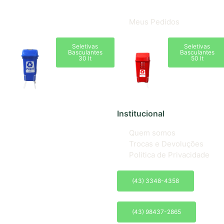
Meus Pedidos
Seletivas
Seletivas
Basculantes
Basculantes
30 lt
50 lt
Institucional
Quem somos
Trocas e Devoluções
Politica de Privacidade
(43) 3348-4358
(43) 98437-2865