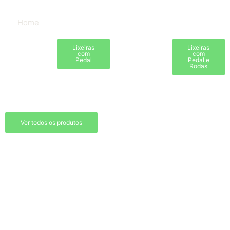
Home
Lixeiras
Lixeiras
com
com
Pedal
Pedal e
Rodas
Ver todos os produtos