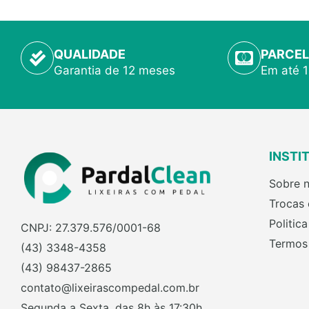
QUALIDADE
PARCEL
Garantia de 12 meses
Em até 
INSTI
Sobre 
Trocas
Politic
CNPJ: 27.379.576/0001-68
Termos
(43) 3348-4358
(43) 98437-2865
contato@lixeirascompedal.com.br
Segunda a Sexta, das 8h às 17:30h.